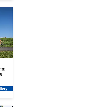
全国
9・
llery