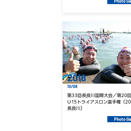
Photo Ga
2018
10/08
第33回長良川国際大会／第20
U15トライアスロン選手権（20
長良川）
Photo Ga