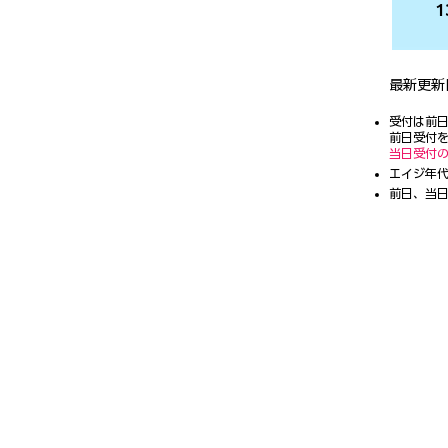
1
最新更新
受付は前
前日受付
当日受付
エイジ年代
前日、当