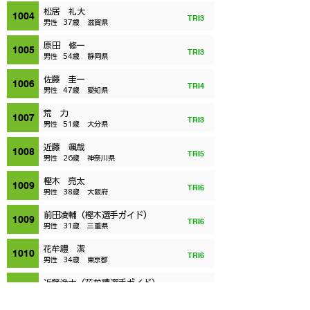
松居 礼大
1004
TRI3
男性
37歳
滋賀県
原田 修一
1005
TRI3
男性
54歳
静岡県
佐藤 圭一
1006
TRI4
男性
47歳
愛知県
荒 力
1007
TRI3
男性
51歳
大分県
近藤 颯哉
1008
TRI5
男性
26歳
神奈川県
樫木 亮太
1009
TRI6
男性
38歳
大阪府
前田凌輔（樫木選手ガイド）
1009
TRI6
男性
31歳
三重県
花牟禮 潔
1010
TRI6
男性
34歳
東京都
近藤浄士（花牟禮選手ガイド）
1010
TRI6
男性
23歳
学連