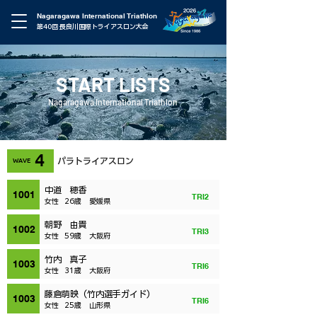
Nagaragawa International Triathlon
第40回 長良川国際トライアスロン大会
START LISTS
Nagaragawa International Triathlon
4
WAVE
パラトライアスロン
中道 穂香
1001
TRI2
女性
26歳
愛媛県
朝野 由貴
1002
TRI3
女性
59歳
大阪府
竹内 真子
1003
TRI6
女性
31歳
大阪府
藤倉萌映（竹内選手ガイド）
1003
TRI6
女性
25歳
山形県