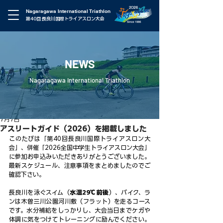
Nagaragawa International Triathlon
第40回 長良川国際トライアスロン大会
NEWS
Nagaragawa International Triathlon
7月7日
アスリートガイド（2026）を掲載しました
このたびは「第40回長良川国際トライアスロン大
会」、併催「2026全国中学生トライアスロン大会」
に参加お申込みいただきありがとうございました。
最新スケジュール、注意事項をまとめましたのでご
確認下さい。
長良川を泳ぐスイム（
水温29℃前後
）、バイク、ラ
ンは木曽三川公園河川敷（フラット）を走るコース
です。水分補給をしっかりし、大会当日までケガや
体調に気をつけてトレーニングに励んでください。