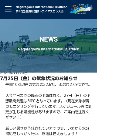
Nagaragawa International Triathlon
第40回 長良川国際トライアスロン大会
NEWS
Nagaragawa International Triathlon
2025年7月25日
7月25日（金）の気象状況のお知らせ
午前10時現在の気温は32.6℃、水温は27.9℃です。
大会当日までの降雨の予報はなく、27日（日）の予
想最高気温は36℃となっています。（
現在気象状況
のモニタリングを行っています。スケジュール等に変
更が生じる可能性がありますので、ご案内を注視く
ださい！）
厳しい暑さが予想されていますので、
いまから水分
補給をしっかり行い、飲酒は控えましょう！