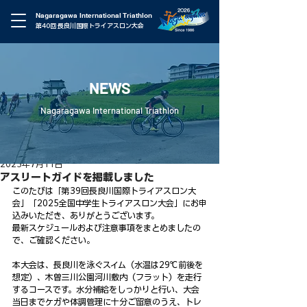
Nagaragawa International Triathlon
第40回 長良川国際トライアスロン大会
NEWS
Nagaragawa International Triathlon
2025年7月11日
アスリートガイドを掲載しました
このたびは「第39回長良川国際トライアスロン大
会」「2025全国中学生トライアスロン大会」にお申
込みいただき、ありがとうございます。
最新スケジュールおよび注意事項をまとめましたの
で、ご確認ください。
本大会は、長良川を泳ぐスイム（水温は29℃前後を
想定）、木曽三川公園河川敷内（フラット）を走行
するコースです。水分補給をしっかりと行い、大会
当日までケガや体調管理に十分ご留意のうえ、トレ