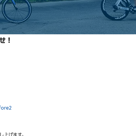
せ！
fore2
し上げます。