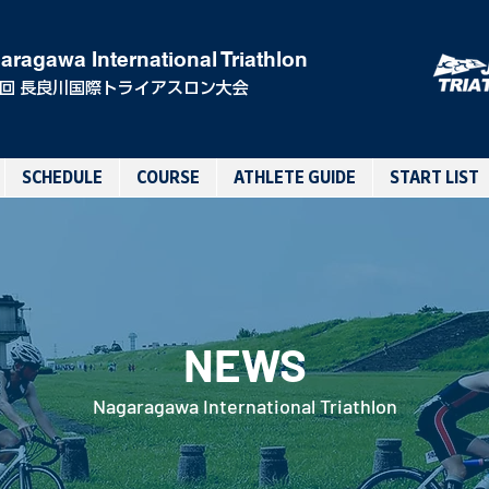
aragawa International Triathlon
0回 長良川国際トライアスロン大会
SCHEDULE
COURSE
ATHLETE GUIDE
START LIST
NEWS
Nagaragawa International Triathlon