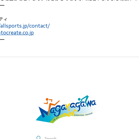
━
ティ
/allsports.jp/contact/
ocreate.co.jp
━