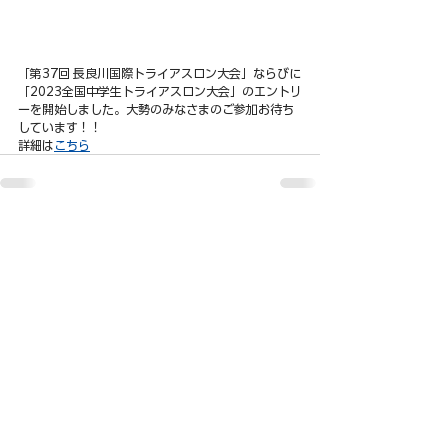
「第37回 長良川国際トライアスロン大会」ならびに
「2023全国中学生トライアスロン大会」のエントリ
ーを開始しました。大勢のみなさまのご参加お待ち
しています！！
詳細は
こちら
Contact
© NAGARAGAWA INTERNATIONAL TRIATHLON
｜長良川国際トライアスロン大会