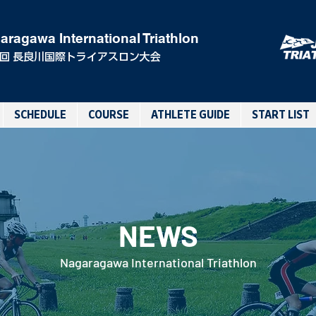
aragawa International Triathlon
0回 長良川国際トライアスロン大会
SCHEDULE
COURSE
ATHLETE GUIDE
START LIST
NEWS
Nagaragawa International Triathlon