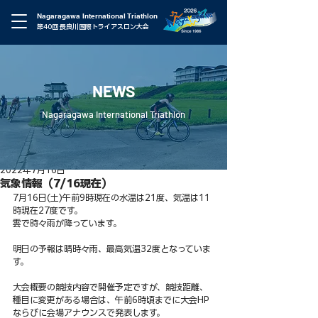
Nagaragawa International Triathlon
第40回 長良川国際トライアスロン大会
NEWS
Nagaragawa International Triathlon
2022年7月16日
気象情報（7/16現在）
7月16日(土)午前9時現在の水温は21度、気温は11
時現在27度です。
雲で時々雨が降っています。
明日の予報は晴時々雨、最高気温32度となっていま
す。
大会概要の競技内容で開催予定ですが、競技距離、
種目に変更がある場合は、午前6時頃までに大会HP
ならびに会場アナウンスで発表します。