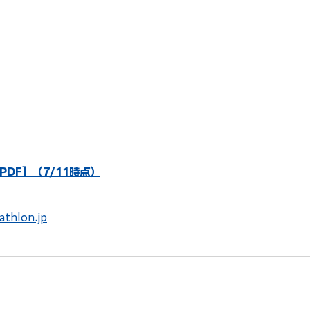
DF］（7/11時点）
athlon.jp