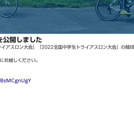
を公開しました
ライアスロン大会」「2022全国中学生トライアスロン大会」の競
にお越しください。
7wBsMCgnUgY