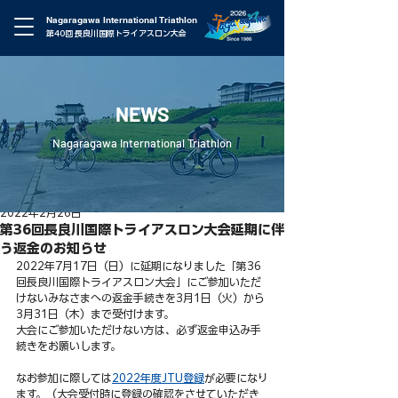
Nagaragawa International Triathlon
第40回 長良川国際トライアスロン大会
NEWS
Nagaragawa International Triathlon
2022年2月26日
第36回長良川国際トライアスロン大会延期に伴
う返金のお知らせ
2022年7月17日（日）に延期になりました「第36
回長良川国際トライアスロン大会」にご参加いただ
けないみなさまへの返金手続きを3月1日（火）から
3月31日（木）まで受付けます。
大会にご参加いただけない方は、必ず返金申込み手
続きをお願いします。
なお参加に際しては
2022年度JTU登録
が必要になり
ます。（大会受付時に登録の確認をさせていただき