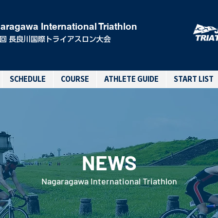
aragawa International Triathlon
0回 長良川国際トライアスロン大会
SCHEDULE
COURSE
ATHLETE GUIDE
START LIST
NEWS
Nagaragawa International Triathlon