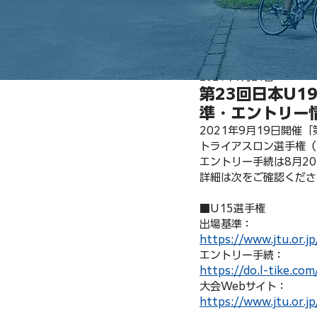
2021年7月21日
第23回日本U1
準・エントリー
2021年9月19日開催
トライアスロン選手権（
エントリー手続は8月2
詳細は次をご確認くださ
■U15選手権
出場基準：
https://www.jtu.or.
エントリー手続：
https://do.l-tike.co
大会Webサイト：
https://www.jtu.or.j