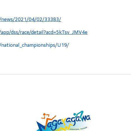
jp/news/2021/04/02/33383/
m/app/dss/race/detail?acd=5kTsv_JMV4e
p/national_championships/U19/