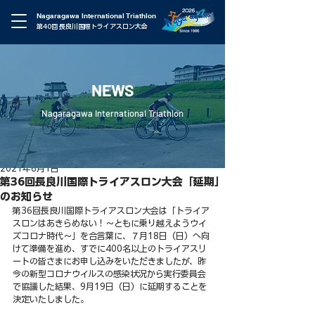
Nagaragawa International Triathlon
第40回 長良川国際トライアスロン大会
NEWS
Nagaragawa International Triathlon
2021年6月1日
第36回長良川国際トライアスロン大会「延期」
のお知らせ
第36回長良川国際トライアスロン大会は「トライア
スロンはあきらめない！～ともに乗り越えようウイ
ズコロナ時代～」を合言葉に、７月18日（日）へ向
けて準備を進め、すでに400名以上のトライアスリ
ートの皆さまにお申し込みをいただきましたが、昨
今の新型コロナウイルスの感染状況から実行委員会
で協議した結果、9月19日（日）に延期することを
決定いたしました。