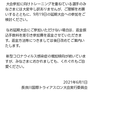
 大会参加に向けトレーニングを重ねている選手のみ
なさまには大変申し訳ありませんが、ご理解をお願
いするとともに、9月19日の延期大会への参加をご
検討ください。
 なお延期大会にご参加いただけない場合は、返金振
込手数料を差引き参加費を返金させていただきま
す。返金方法等につきましては後日改めてご案内い
たします。
 新型コロナウイルス感染症の増加傾向が続いていま
すが、みなさまにおかれましても、くれぐれもご自
愛ください。
2021年6月1日
長良川国際トライアスロン大会実行委員会