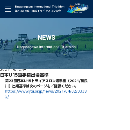
Nagaragawa International Triathlon
第40回 長良川国際トライアスロン大会
NEWS
Nagaragawa International Triathlon
2021年4月27日
日本U15選手権出場基準
第23回日本U15トライアスロン選手権（2021/長良
川）出場基準は次のページをご確認ください。
https://www.jtu.or.jp/news/2021/04/02/3338
5/