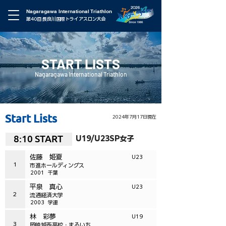
Nagaragawa International Triathlon
第40回 長良川国際トライアスロン大会
START LISTS
Nagaragawa International Triathlon
Start Lists
2024年7月17日現在
8:10 START
U19/U23SP女子
佐藤 姫夏
U23
1
市進ホールディングス
2001
千葉
平泉 真心
U23
2
流通経済大学
2003
学連
林 彩夢
U19
3
岡崎城西高校・まるいち