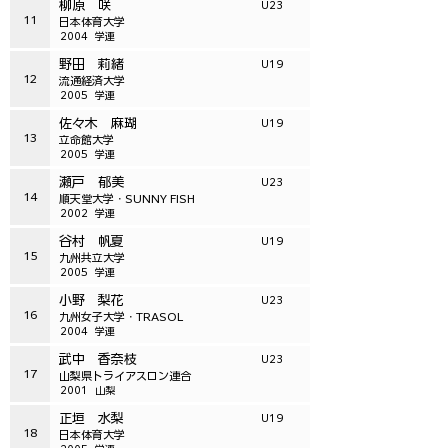
柳原 咲
U23
11
日本体育大学
2004
学連
野田 莉緒
U19
12
流通経済大学
2005
学連
佐々木 麻瑚
U19
13
立命館大学
2005
学連
瀬戸 郁美
U23
14
順天堂大学・SUNNY FISH
2002
学連
谷村 帆夏
U19
15
九州共立大学
2005
学連
小野 梨花
U23
16
九州女子大学・TRASOL
2004
学連
武中 香奈枝
U23
17
山梨県トライアスロン連合
2001
山梨
正垣 水梨
U19
18
日本体育大学