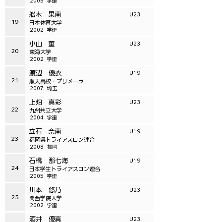
2005
学連
舩木 果南
U23
19
日本体育大学
2002
学連
小山 菫
U23
20
東海大学
2002
学連
渡辺 優衣
U19
21
順天高校・プリメーラ
2007
埼玉
上畑 真彩
U23
22
九州共立大学
2004
学連
立石 奈南
U19
23
福岡県トライアスロン連合
2008
福岡
石橋 那七海
U19
24
日本学生トライアスロン連合
2005
学連
川本 悠乃
U23
25
関西学院大学
2002
学連
酒井 優真
U23