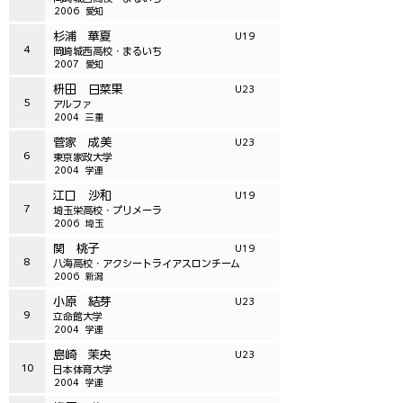
2006
愛知
杉浦 華夏
U19
4
岡崎城西高校・まるいち
2007
愛知
枡田 日菜果
U23
5
アルファ
2004
三重
菅家 成美
U23
6
東京家政大学
2004
学連
江口 沙和
U19
7
埼玉栄高校・プリメーラ
2006
埼玉
関 桃子
U19
8
八海高校・アクシートライアスロンチーム
2006
新潟
小原 結芽
U23
9
立命館大学
2004
学連
島崎 茉央
U23
10
日本体育大学
2004
学連