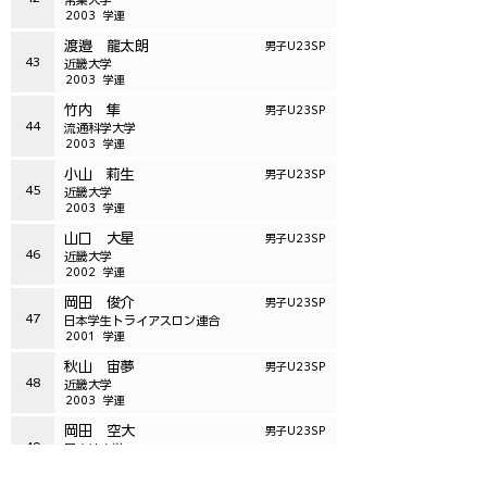
2003
学連
渡邉 龍太朗
男子U23SP
43
近畿大学
2003
学連
竹内 隼
男子U23SP
44
流通科学大学
2003
学連
小山 莉生
男子U23SP
45
近畿大学
2003
学連
山口 大星
男子U23SP
46
近畿大学
2002
学連
岡田 俊介
男子U23SP
47
日本学生トライアスロン連合
2001
学連
秋山 宙夢
男子U23SP
48
近畿大学
2003
学連
岡田 空大
男子U23SP
49
同志社大学
2002
学連