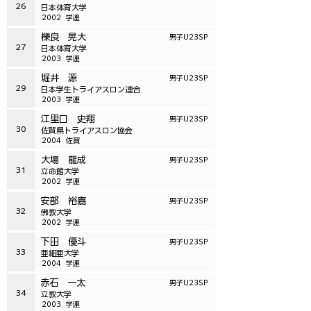
26
日本体育大学
2002
学連
櫟良 晃大
男子U23SP
27
日本体育大学
2003
学連
堀井 源
男子U23SP
29
日本学生トライアスロン連合
2003
学連
江里口 史翔
男子U23SP
30
佐賀県トライアスロン協会
2004
佐賀
大場 龍成
男子U23SP
31
立命館大学
2002
学連
安部 裕嘉
男子U23SP
32
佛教大学
2002
学連
下田 優斗
男子U23SP
33
亜細亜大学
2004
学連
赤石 一太
男子U23SP
34
立教大学
2003
学連