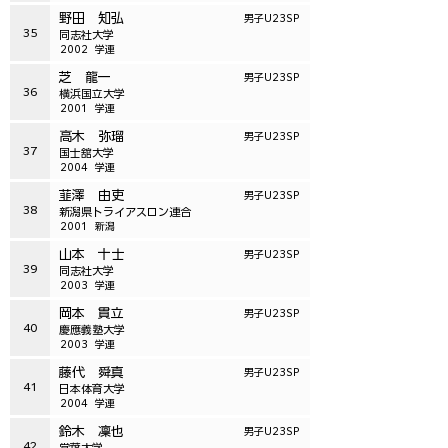
野田 知弘
男子U23SP
35
同志社大学
2002
学連
芝 龍一
男子U23SP
36
横浜国立大学
2001
学連
高木 弥瑠
男子U23SP
37
国士舘大学
2004
学連
韮澤 由吏
男子U23SP
38
新潟県トライアスロン連合
2001
新潟
山本 十士
男子U23SP
39
同志社大学
2003
学連
岡本 貫立
男子U23SP
40
慶應義塾大学
2003
学連
藤代 舜真
男子U23SP
41
日本体育大学
2004
学連
鈴木 凜也
男子U23SP
42
常葉大学