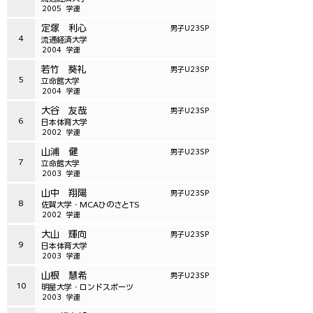
2005
学連
定塚 利心
男子U23SP
4
流通経済大学
2004
学連
若竹 葵礼
男子U23SP
5
立命館大学
2004
学連
大谷 友哉
男子U23SP
6
日本体育大学
2002
学連
山浦 健
男子U23SP
7
立命館大学
2003
学連
山中 翔陽
男子U23SP
8
佐賀大学・MCAひのさとTS
2002
学連
大山 輝向
男子U23SP
9
日本体育大学
2003
学連
山根 慧希
男子U23SP
10
明星大学・ロンドスポーツ
2003
学連