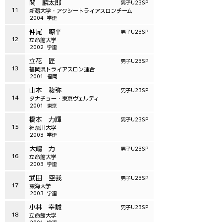
関 麟太郎
男子U23SP
11
新潟大学・アクシートライアスロンチーム
2004
学連
仲尾 瞭平
男子U23SP
12
立命館大学
2002
学連
立花 匠
男子U23SP
13
福岡県トライアスロン連合
2001
福岡
山本 稜弥
男子U23SP
14
タナチョー・東京ヴェルディ
2001
東京
橋本 力輝
男子U23SP
15
神奈川大学
2003
学連
大嶋 力
男子U23SP
16
立命館大学
2003
学連
武田 空我
男子U23SP
17
東海大学
2003
学連
小林 幸誠
男子U23SP
18
立命館大学