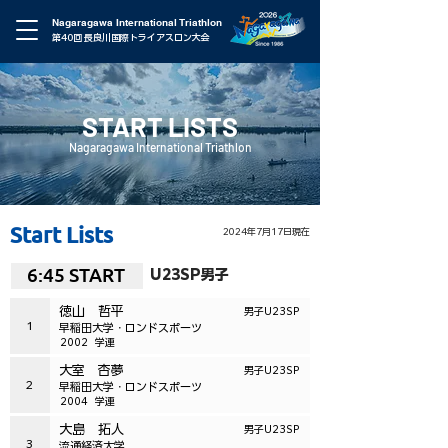
Nagaragawa International Triathlon
第40回 長良川国際トライアスロン大会
START LISTS
Nagaragawa International Triathlon
Start Lists
2024年7月17日現在
6:45 START
U23SP男子
徳山 哲平
男子U23SP
1
早稲田大学・ロンドスポーツ
2002
学連
大室 杏夢
男子U23SP
2
早稲田大学・ロンドスポーツ
2004
学連
大島 拓人
男子U23SP
3
流通経済大学