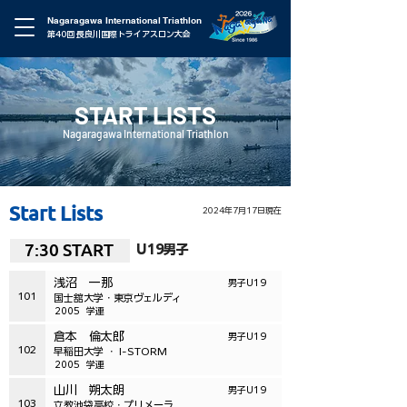
Nagaragawa International Triathlon
第40回 長良川国際トライアスロン大会
START LISTS
Nagaragawa International Triathlon
Start Lists
2024年7月17日現在
7:30 START
U19男子
浅沼 一那
男子U19
101
国士舘大学・東京ヴェルディ
2005
学連
倉本 倫太郎
男子U19
102
早稲田大学 ・ I-STORM
2005
学連
山川 朔太朗
男子U19
103
立教池袋高校・プリメーラ