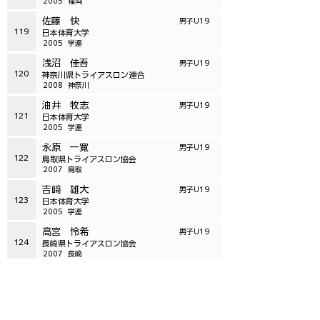
2005
福岡
佐藤 快
男子U19
119
日本体育大学
2005
学連
浅沼 佳吾
男子U19
120
神奈川県トライアスロン連合
2008
神奈川
油井 牧志
男子U19
121
日本体育大学
2005
学連
永原 一寛
男子U19
122
鳥取県トライアスロン協会
2007
鳥取
吉﨑 雄大
男子U19
123
日本体育大学
2005
学連
高宮 怜希
男子U19
124
長崎県トライアスロン協会
2007
長崎
布川 昊
男子U19
125
千葉県トライアスロン連合
2007
千葉
油井 得人
男子U19