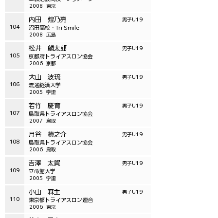
2008
東京
内田 煌乃亮
男子U19
104
沼田高校・Tri Smile
2008
広島
松井 麟太郎
男子U19
105
京都府トライアスロン協会
2006
京都
大山 波琉
男子U19
106
流通経済大学
2005
学連
若竹 慶育
男子U19
107
鳥取県トライアスロン協会
2007
鳥取
月谷 槙之介
男子U19
108
鳥取県トライアスロン協会
2006
鳥取
吉澤 太賀
男子U19
109
立命館大学
2005
学連
小山 森主
男子U19
110
東京都トライアスロン連合
2006
東京