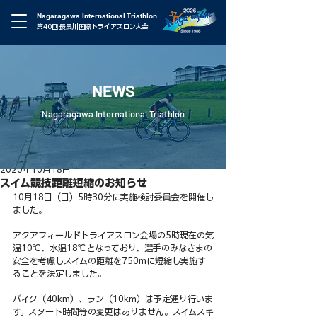
Nagaragawa International Triathlon
第40回 長良川国際トライアスロン大会
NEWS
Nagaragawa International Triathlon
2020年10月18日
スイム競技距離短縮のお知らせ
10月18日（日）5時30分に実施検討委員会を開催し
ました。
アクアフィールドトライアスロン会場の5時現在の気
温10℃、水温18℃となっており、選手のみなさまの
安全を考慮しスイムの距離を750mに短縮し実施す
ることを決定しました。
バイク（40km）、ラン（10km）は予定通り行いま
す。スタート時間等の変更はありません。スイムスキ